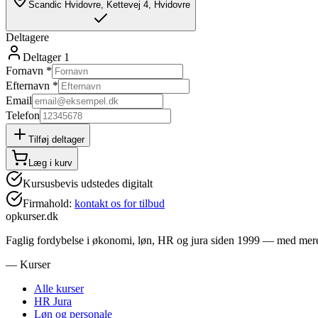
Scandic Hvidovre, Kettevej 4, Hvidovre
Deltagere
Deltager
1
Fornavn *
Efternavn *
Email
Telefon
Tilføj deltager
Læg i kurv
Kursusbevis udstedes digitalt
Firmahold:
kontakt os for tilbud
opkurser.dk
Faglig fordybelse i økonomi, løn, HR og jura siden 1999 — med mere e
— Kurser
Alle kurser
HR Jura
Løn og personale