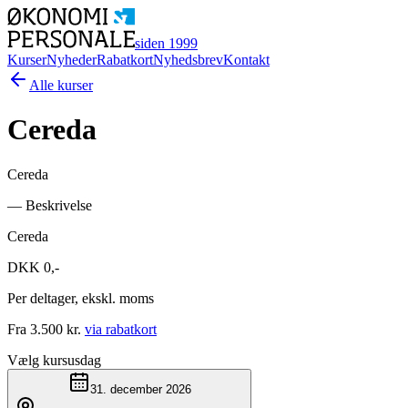
siden 1999
Kurser
Nyheder
Rabatkort
Nyhedsbrev
Kontakt
Alle kurser
Cereda
Cereda
— Beskrivelse
Cereda
DKK
0
,-
Per deltager, ekskl. moms
Fra 3.500 kr.
via rabatkort
Vælg kursusdag
31. december 2026