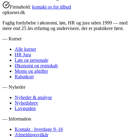
Firmahold:
kontakt os for tilbud
opkurser.dk
Faglig fordybelse i økonomi, løn, HR og jura siden 1999 — med
mere end 25 års erfaring og undervisere, der er praktikere først.
— Kurser
Alle kurser
HR Jura
Løn og personale
Økonomi og regnskab
Moms og afgifter
Rabatkort
— Nyheder
Nyheder & analyse
Nyhedsbrev
Lovguiden
— Information
Kontakt · hverdage 9–16
Afmeldingsvilkår