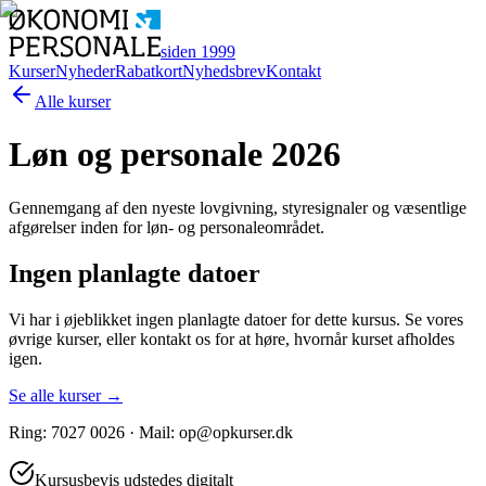
siden 1999
Kurser
Nyheder
Rabatkort
Nyhedsbrev
Kontakt
Alle kurser
Løn og personale 2026
Gennemgang af den nyeste lovgivning, styresignaler og væsentlige
afgørelser inden for løn- og personaleområdet.
Ingen planlagte datoer
Vi har i øjeblikket ingen planlagte datoer for dette kursus. Se vores
øvrige kurser, eller kontakt os for at høre, hvornår kurset afholdes
igen.
Se alle kurser →
Ring:
7027 0026
· Mail: op@opkurser.dk
Kursusbevis udstedes digitalt